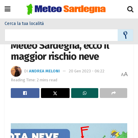
Cerca la tua località
Home
Alla Prima Pagina Meteo
Meteo Sardegna, ecco il
maggior rischio neve
DI
ANDREA MELONI
20 Gen 2023 - 06:22
A
A
Reading Time: 2 mins read