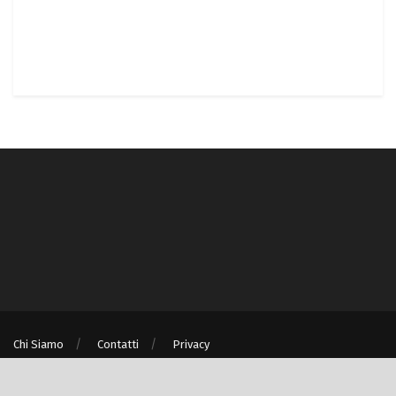
Chi Siamo
Contatti
Privacy
® © Turismo e Ambiente S.r.l. unipersonale P.IVA/C.F. 08875060967 - Milano
(MI)