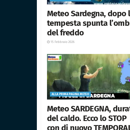
Meteo Sardegna, dopo 
tempesta spunta l’omb
del freddo
15 Febbraio 2026
ALLA PRIMA PAGINA METEO
Meteo SARDEGNA, dura
del caldo. Ecco lo STOP
con di nuovo TEMPORA