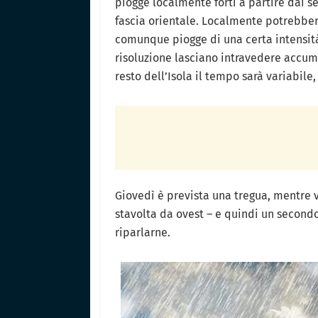
piogge localmente forti a partire dai s
fascia orientale. Localmente potrebbero
comunque piogge di una certa intensità 
risoluzione lasciano intravedere accum
resto dell’Isola il tempo sarà variabile,
Giovedì è prevista una tregua, mentre 
stavolta da ovest – e quindi un secon
riparlarne.