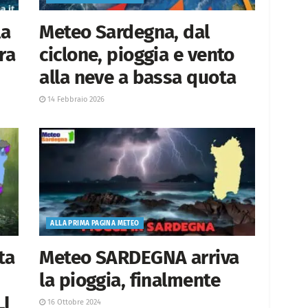
la
Meteo Sardegna, dal
ra
ciclone, pioggia e vento
alla neve a bassa quota
14 Febbraio 2026
ALLA PRIMA PAGINA METEO
ta
Meteo SARDEGNA arriva
la pioggia, finalmente
LI
16 Ottobre 2024