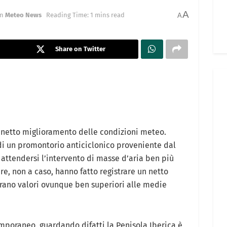
A
in
Meteo News
Reading Time: 1 mins read
A
Share on Twitter
 netto miglioramento delle condizioni meteo.
di un promontorio anticiclonico proveniente dal
o attendersi l’intervento di masse d’aria ben più
e, non a caso, hanno fatto registrare un netto
rano valori ovunque ben superiori alle medie
emporaneo, guardando difatti la Penisola Iberica è