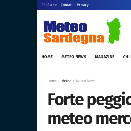
Chi Siamo
Contatti
Privacy
HOME
METEO NEWS
MAGAZINE
CHI
Home
Meteo
Meteo News
Forte pegg
meteo merc