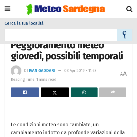
Cerca la tua località
Home
Meteo
Meteo News
Peggioramento meteo
giovedì, possibili temporali
DI
IVAN GADDARI
03 Apr 2019 - 11:43
A
A
Reading Time: 1 mins read
Le condizioni meteo sono cambiate, un
cambiamento indotto da profonde variazioni della