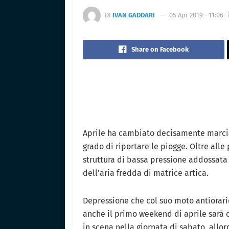
DI
IVAN GADDARI
05 Apr 2019 - 11:06
Share on Facebook
Aprile ha cambiato decisamente marcia
grado di riportare le piogge. Oltre all
struttura di bassa pressione addossata
dell’aria fredda di matrice artica.
Depressione che col suo moto antiorario
anche il primo weekend di aprile sarà
in scena nella giornata di sabato, allo