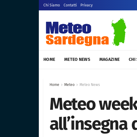
Chi Siamo
Contatti
Privacy
HOME
METEO NEWS
MAGAZINE
CHI
Home
Meteo
Meteo News
Meteo week
all’insegna