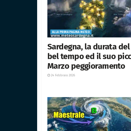
ALLA PRIMA PAGINA METEO
Sardegna, la durata del
bel tempo ed il suo picc
Marzo peggioramento
24 Febbraio 2026