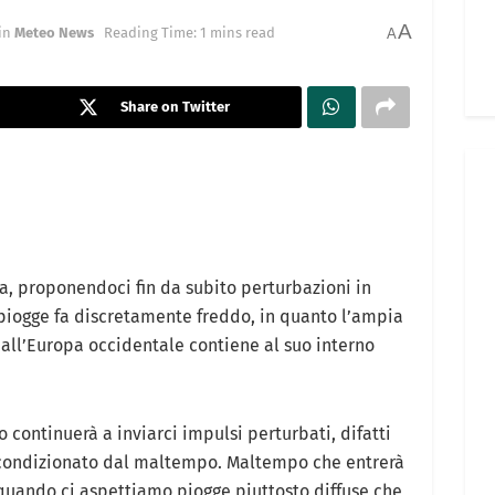
A
in
Meteo News
Reading Time: 1 mins read
A
Share on Twitter
, proponendoci fin da subito perturbazioni in
e piogge fa discretamente freddo, in quanto l’ampia
 all’Europa occidentale contiene al suo interno
 continuerà a inviarci impulsi perturbati, difatti
 condizionato dal maltempo. Maltempo che entrerà
rquando ci aspettiamo piogge piuttosto diffuse che