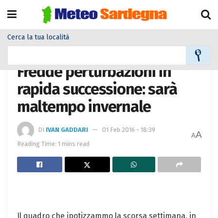
Cerca la tua località
Home
Meteo
Meteo News
Fredde perturbazioni in
rapida successione: sarà
maltempo invernale
DI
IVAN GADDARI
01 Feb 2016 - 18:39
A
A
Reading Time: 1 mins read
Il quadro che ipotizzammo la scorsa settimana, in