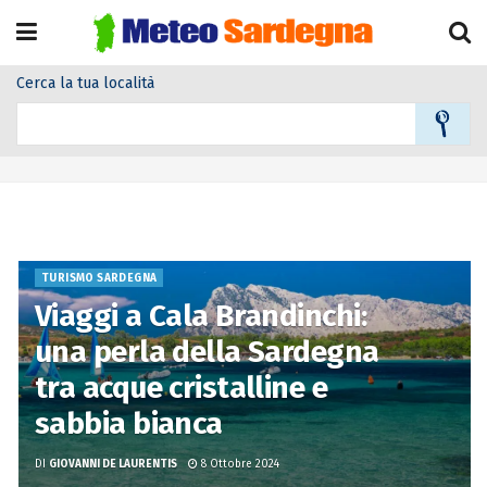
Cerca la tua località
Home
Categoria
Turismo Sardegna
Turismo Sardegna
TURISMO SARDEGNA
Viaggi a Cala Brandinchi:
una perla della Sardegna
tra acque cristalline e
sabbia bianca
DI
GIOVANNI DE LAURENTIS
8 Ottobre 2024