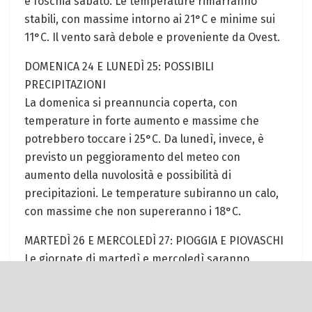
e foschia sabato. Le temperature rimarranno
stabili, con massime intorno ai 21°C e minime sui
11°C. Il vento sarà debole e proveniente da Ovest.
DOMENICA 24 E LUNEDÌ 25: POSSIBILI
PRECIPITAZIONI
La domenica si preannuncia coperta, con
temperature in forte aumento e massime che
potrebbero toccare i 25°C. Da lunedì, invece, è
previsto un peggioramento del meteo con
aumento della nuvolosità e possibilità di
precipitazioni. Le temperature subiranno un calo,
con massime che non supereranno i 18°C.
MARTEDÌ 26 E MERCOLEDÌ 27: PIOGGIA E PIOVASCHI
Le giornate di martedì e mercoledì saranno
caratterizzate da cielo molto nuvoloso e pioggia,
con temperature in forte diminuzione martedì e