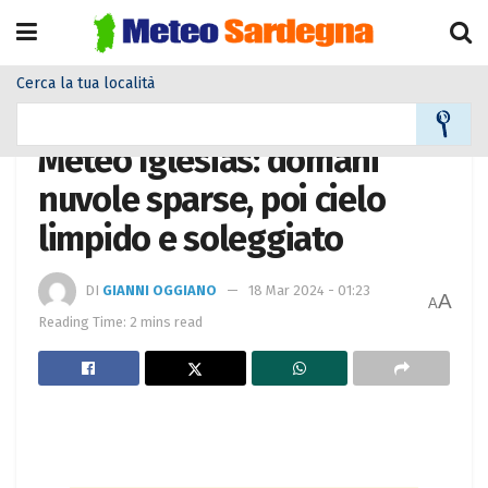
Cerca la tua località
Home
Meteo città
Meteo Iglesias: domani
nuvole sparse, poi cielo
limpido e soleggiato
DI
GIANNI OGGIANO
18 Mar 2024 - 01:23
A
A
Reading Time: 2 mins read