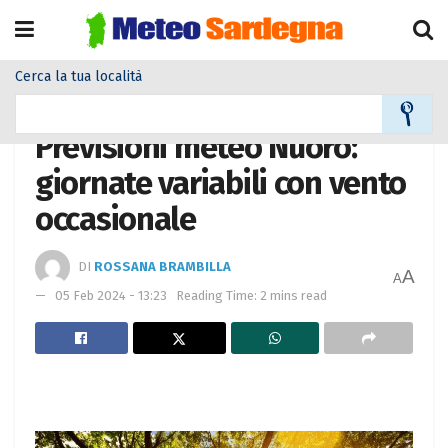
Cerca la tua località
Home
Meteo città
Previsioni meteo Nuoro:
giornate variabili con vento
occasionale
DI
ROSSANA BRAMBILLA
A
A
05 Feb 2024 - 13:23
Reading Time: 2 mins read