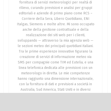
fornitura di servizi meteorologici per realtà di
rilievo, curando previsioni e analisi per gruppi
editoriali e aziende di primo piano come RCS –
Corriere della Sera, Libero Quotidiano, ENI
Italgas, Siemens e molte altre. Mi sono occupato
anche della gestione contrattuale e della
realizzazione dei siti web per i clienti,
sviluppando — attraverso la mia agenzia web —
le sezioni meteo dei principali quotidiani italiani.
Tra le prime esperienze innovative figurano la
creazione di servizi di informazione meteo via
SMS per compagnie come TIM ed Eutelia, e una
linea telefonica dedicata alle previsioni con un
meteorologo in diretta. Le mie competenze
hanno raggiunto una dimensione internazionale,
con la fornitura di dati e previsioni a società in
Australia, Sud America, Stati Uniti e in diversi
Paesi europei. Attualmente gestisco il flusso
informativo meteorologico per aziende editoriali
e per operatori del settore energetico. Sono