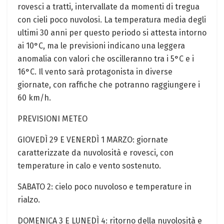
rovesci a tratti, intervallate da momenti di⁤ tregua
con cieli poco nuvolosi. La temperatura media degli
ultimi 30 anni per questo periodo si attesta intorno
ai 10°C, ma le previsioni indicano una leggera
anomalia‌ con valori che oscilleranno‍ tra i 5°C e i
16°C. ⁤Il vento sarà protagonista ⁣in ⁢diverse​
giornate, con raffiche che potranno⁣ raggiungere ‌i
‍60⁤ km/h.
PREVISIONI ⁣METEO
GIOVEDÌ 29 E ⁤VENERDÌ 1 MARZO: giornate
caratterizzate da nuvolosità e rovesci, con
temperature in ‌calo e‍ vento sostenuto.
SABATO 2: cielo poco nuvoloso e temperature‍ in
rialzo.
DOMENICA 3 E LUNEDÌ 4: ritorno della nuvolosità e