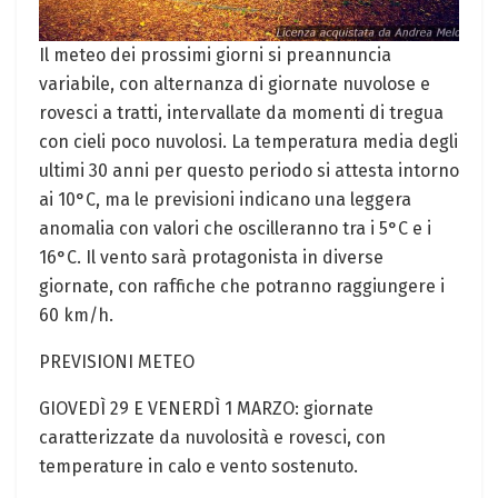
Il meteo dei prossimi ⁢giorni ⁤si ‌preannuncia
variabile, con alternanza di giornate nuvolose e
rovesci a tratti, intervallate da momenti di⁤ tregua
con cieli poco nuvolosi. La temperatura media degli
ultimi 30 anni per questo periodo si attesta intorno
ai 10°C, ma le previsioni indicano una leggera
anomalia‌ con valori che oscilleranno‍ tra i 5°C e i
16°C. ⁤Il vento sarà protagonista ⁣in ⁢diverse​
giornate, con raffiche che potranno⁣ raggiungere ‌i
‍60⁤ km/h.
PREVISIONI ⁣METEO
GIOVEDÌ 29 E ⁤VENERDÌ 1 MARZO: giornate
caratterizzate da nuvolosità e rovesci, con
temperature in ‌calo e‍ vento sostenuto.