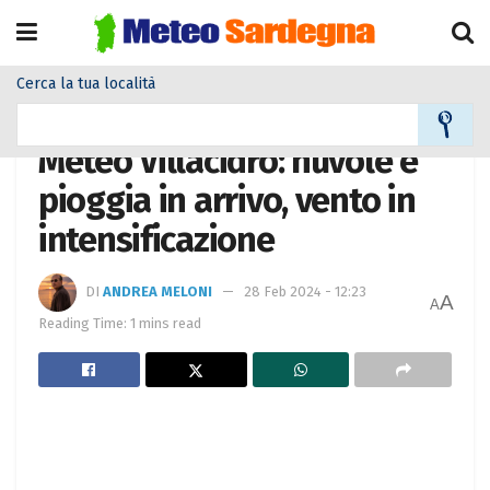
Cerca la tua località
Home
Meteo città
Meteo Villacidro: nuvole e
pioggia in arrivo, vento in
intensificazione
DI
ANDREA MELONI
28 Feb 2024 - 12:23
A
A
Reading Time: 1 mins read