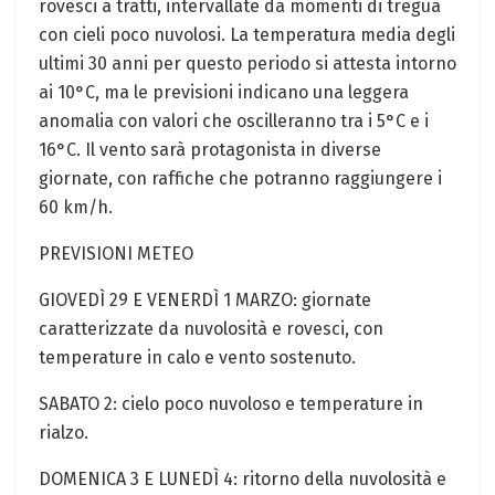
rovesci a tratti, intervallate da momenti di⁤ tregua
con cieli poco nuvolosi. La temperatura media degli
ultimi 30 anni per questo periodo si attesta intorno
ai 10°C, ma le previsioni indicano una leggera
anomalia‌ con valori che oscilleranno‍ tra i 5°C e i
16°C. ⁤Il vento sarà protagonista ⁣in ⁢diverse​
giornate, con raffiche che potranno⁣ raggiungere ‌i
‍60⁤ km/h.
PREVISIONI ⁣METEO
GIOVEDÌ 29 E ⁤VENERDÌ 1 MARZO: giornate
caratterizzate da nuvolosità e rovesci, con
temperature in ‌calo e‍ vento sostenuto.
SABATO 2: cielo poco nuvoloso e temperature‍ in
rialzo.
DOMENICA 3 E LUNEDÌ 4: ritorno della nuvolosità e