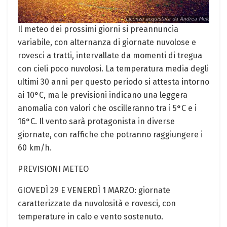
Il meteo dei prossimi ⁢giorni ⁤si ‌preannuncia
variabile, con alternanza di giornate nuvolose e
rovesci a tratti, intervallate da momenti di⁤ tregua
con cieli poco nuvolosi. La temperatura media degli
ultimi 30 anni per questo periodo si attesta intorno
ai 10°C, ma le previsioni indicano una leggera
anomalia‌ con valori che oscilleranno‍ tra i 5°C e i
16°C. ⁤Il vento sarà protagonista ⁣in ⁢diverse​
giornate, con raffiche che potranno⁣ raggiungere ‌i
‍60⁤ km/h.
PREVISIONI ⁣METEO
GIOVEDÌ 29 E ⁤VENERDÌ 1 MARZO: giornate
caratterizzate da nuvolosità e rovesci, con
temperature in ‌calo e‍ vento sostenuto.