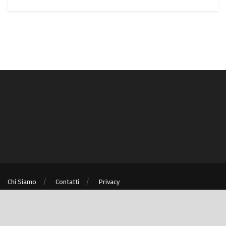
Chi Siamo
Contatti
Privacy
® © Turismo e Ambiente S.r.l. unipersonale P.IVA/C.F. 08875060967 - Milano
(MI)