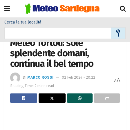
Cerca la tua località
Home
Meteo città
Meteo Tortolì: sole
splendente domani,
continua il bel tempo
DI
MARCO ROSSI
02 Feb 2024 - 20:22
A
A
Reading Time: 2 mins read