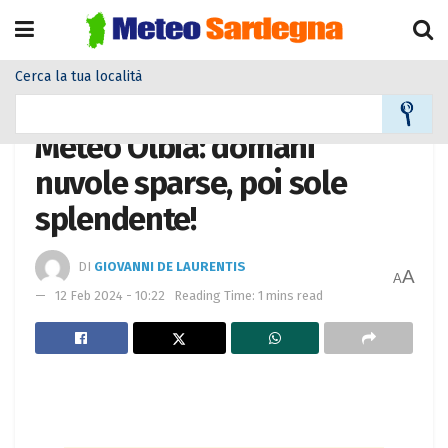
Cerca la tua località
Home
Meteo città
Meteo Olbia: domani
nuvole sparse, poi sole
splendente!
DI
GIOVANNI DE LAURENTIS
A
A
12 Feb 2024 - 10:22
Reading Time: 1 mins read