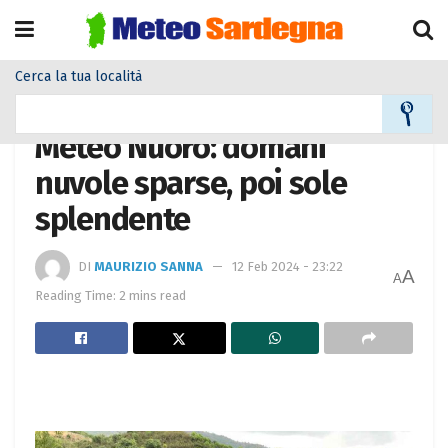
Cerca la tua località
Home
Meteo città
Meteo Nuoro: domani
nuvole sparse, poi sole
splendente
DI
MAURIZIO SANNA
12 Feb 2024 - 23:22
A
A
Reading Time: 2 mins read