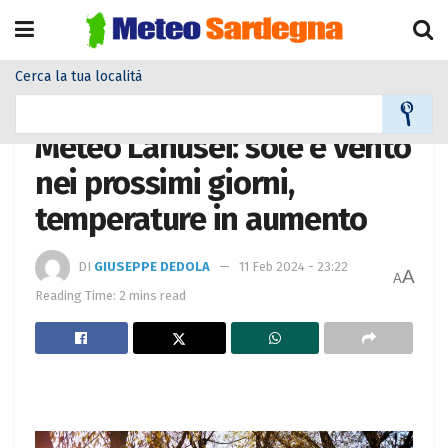
Cerca la tua località
Home
Meteo città
Meteo Lanusei: sole e vento
nei prossimi giorni,
temperature in aumento
DI
GIUSEPPE DEDOLA
11 Feb 2024 - 23:22
A
A
Reading Time: 2 mins read