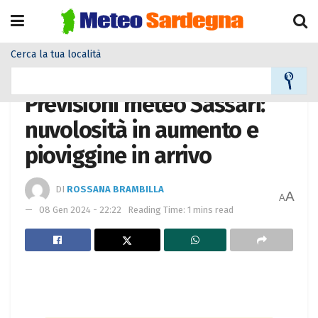
Cerca la tua località
Home
Meteo città
Previsioni meteo Sassari:
nuvolosità in aumento e
pioviggine in arrivo
DI
ROSSANA BRAMBILLA
A
A
08 Gen 2024 - 22:22
Reading Time: 1 mins read