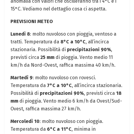
anomalia con valori che oscilleranno tra i 4°C e i
15°C. Vediamo nel dettaglio cosa ci aspetta.
PREVISIONI METEO
Lunedì 8
: molto nuvoloso con pioggia, ventoso a
tratti. Temperatura da
8°C a 10°C
, all’incirca
stazionaria. Possibilità di
precipitazioni 90%
,
previsti circa
25 mm
di pioggia. Vento medio 11
km/h da Nord-Ovest, raffica massima 40 km/h.
Martedì 9
: molto nuvoloso con rovesci.
Temperatura da
7°C a 10°C
, all’incirca stazionaria.
Possibilità di
precipitazioni 90%
, previsti circa
18
mm
di pioggia. Vento medio 6 km/h da Ovest/Sud-
Ovest, raffica massima 27 km/h.
Mercoledì 10
: molto nuvoloso con pioggia.
Temperatura da
6°C a 11°C
, minima in