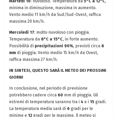
Martedì 16
: nuvoloso. Temperatura da
5°C a 12°C
,
minima in diminuzione, massima in aumento.
Vento medio 11 km/h da Sud/Sud-Ovest, raffica
massima 20 km/h.
Mercoledì 17
: molto nuvoloso con pioggia.
Temperatura da
8°C a 15°C
, in forte aumento.
Possibilità di
precipitazioni 90%
, previsti circa
8
mm
di pioggia. Vento medio 15 km/h da Ovest,
raffica massima 27 km/h.
IN SINTESI, QUESTO SARÀ IL METEO DEI PROSSIMI
GIORNI
In conclusione, nel periodo di previsione
potrebbero cadere circa
60
mm di pioggia. Gli
estremi di temperatura saranno tra i
4
e i
15
gradi.
La temperatura media sarà di
6
gradi per le
minime e
12
gradi per le massime. Il meteo si