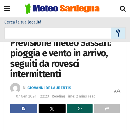
Cerca la tua località
Home
Meteo città
Previsione meteo Sassari:
pioggia e vento in arrivo,
seguiti da rovesci
intermittenti
DI
GIOVANNI DE LAURENTIS
A
A
07 Gen 2024 - 22:23
Reading Time: 2 mins read