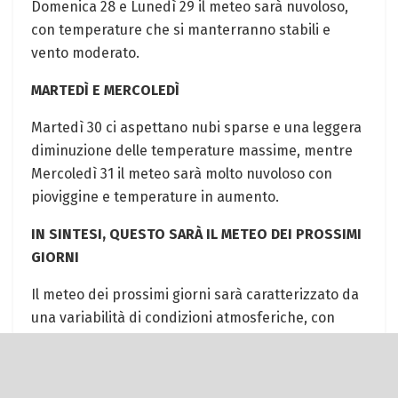
Domenica 28 e Lunedì 29 il meteo sarà nuvoloso,
con temperature che si manterranno stabili e
vento moderato.
MARTEDÌ E MERCOLEDÌ
Martedì 30 ci aspettano nubi sparse e una leggera
diminuzione delle temperature massime, mentre
Mercoledì 31 il meteo sarà molto nuvoloso con
pioviggine e temperature in aumento.
IN SINTESI, QUESTO SARÀ IL METEO DEI PROSSIMI
GIORNI
Il meteo dei prossimi giorni sarà caratterizzato da
una variabilità di condizioni atmosferiche, con
alternanza di giornate poco nuvolose a giornate
più coperte. Le temperature si manterranno nella
media stagionale, senza particolari scostamenti. Il