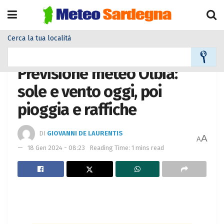
Cerca la tua località
Home
Meteo città
Previsione meteo Olbia:
sole e vento oggi, poi
pioggia e raffiche
DI
GIOVANNI DE LAURENTIS
A
A
18 Gen 2024 - 08:23
Reading Time: 1 mins read