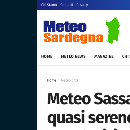
Chi Siamo
Contatti
Privacy
HOME
METEO NEWS
MAGAZINE
CHI
Home
Meteo città
Meteo Sassa
quasi sereno