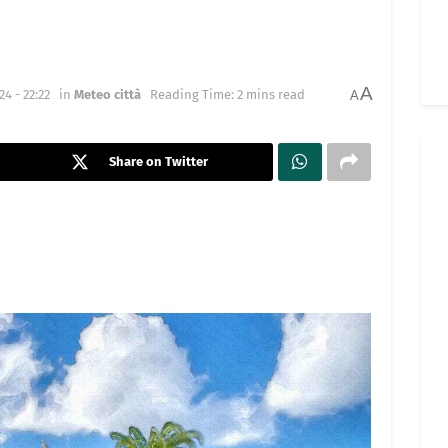
A
4 - 22:22
in
Meteo città
Reading Time: 2 mins read
A
Share on Twitter