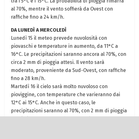
tra i 5°C e i 15°C. La probabilità di pioggia rimarrà
al 70%, mentre il vento soffierà da Ovest con
raffiche fino a 24 km/h.
DA LUNEDÌ A MERCOLEDÌ
Lunedì 15 il meteo prevede nuvolosità con
piovaschi e temperature in aumento, da 11°C a
16°C. Le precipitazioni saranno ancora al 70%, con
circa 2 mm di pioggia attesi. Il vento sarà
moderato, proveniente da Sud-Ovest, con raffiche
fino a 28 km/h.
Martedì 16 il cielo sarà molto nuvoloso con
pioviggine, con temperature che varieranno dai
12°C ai 15°C. Anche in questo caso, le
precipitazioni saranno al 70%, con 2 mm di pioggia
previsti. Il vento soffierà da Ovest/Nord-Ovest con
raffiche fino a 24 km/h.
Mercoledì 17 ci aspetta una giornata molto