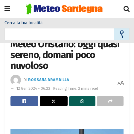
Cerca la tua località
Home
Meteo città
Meteo Oristano: oggi quasi
sereno, domani poco
nuvoloso
DI
ROSSANA BRAMBILLA
A
A
12 Gen 2024 - 06:22
Reading Time: 2 mins read