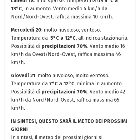
Lunedì 18
: nubi sparse. Temperatura da
4°C a
13°C
, in aumento. Vento medio 4 ‌km/h da
Nord/Nord-Ovest, ⁤raffica massima 10 km/h.
Mercoledì 20
: molto nuvoloso,⁢ ventoso.
Temperatura da ‌
5°C⁤ a 12°C
, ⁣all’incirca stazionaria.
Possibilità di
precipitazioni 70%
. Vento ​medio 16
km/h da Ovest/Nord-Ovest, raffica massima 46
km/h.
Giovedì 21
: molto nuvoloso, molto ventoso.
Temperatura da
7°C ⁢a 12°C
, minima⁤ in‌ aumento.
Possibilità di
precipitazioni 70%
. Vento medio 42 ​
km/h da Nord/Nord-Ovest, raffica massima 65
km/h.
IN SINTESI, QUESTO SARÀ IL METEO DEI PROSSIMI
GIORNI
In sintesi, ​il meteo dei prossimi giorni si