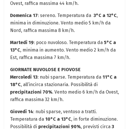
Ovest, raffica massima 44 km/h.
Domenica 17
: sereno. ‍Temperatura ⁤da ⁤
3°C a 12°C
,
minima in diminuzione. Vento medio ⁤5 km/h da​
Nord, raffica massima 8⁤ km/h.
Martedì 19
:⁤ poco⁢ nuvoloso. Temperatura da‍
5°C a
13°C
, minima⁤ in aumento. Vento medio 2 km/h ⁢da
Est, raffica massima 7 km/h.
GIORNATE ⁤NUVOLOSE E PIOVOSE
Mercoledì 13
: nubi sparse.⁤ Temperatura da
11°C a
18°C
,​ all’incirca stazionaria. Possibilità di
precipitazioni 70%
.⁣ Vento medio ⁣6 km/h da Ovest,
raffica massima 32 ⁣km/h.
Giovedì⁣ 14
: nubi sparse, ventoso a ⁣tratti.‍
Temperatura da
10°C ‌a 13°C
,​ in forte‌ diminuzione.
Possibilità di
precipitazioni 90%
, previsti circa
3