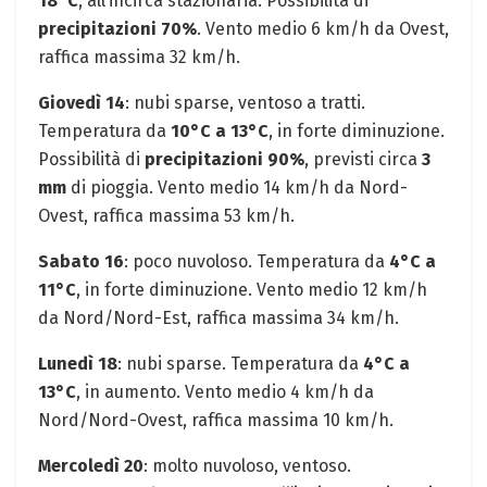
18°C
,​ all’incirca stazionaria. Possibilità di
precipitazioni 70%
.⁣ Vento medio ⁣6 km/h da Ovest,
raffica massima 32 ⁣km/h.
Giovedì⁣ 14
: nubi sparse, ventoso a ⁣tratti.‍
Temperatura da
10°C ‌a 13°C
,​ in forte‌ diminuzione.
Possibilità di
precipitazioni 90%
, previsti circa
3
mm
di pioggia. Vento medio 14 km/h da Nord-
Ovest, raffica massima 53 km/h.
Sabato 16
:​ poco nuvoloso. Temperatura da
4°C a
11°C
, in forte diminuzione. Vento ⁢medio 12⁢ km/h⁤
da Nord/Nord-Est,⁤ raffica massima 34 km/h. ‍
Lunedì 18
: nubi sparse. Temperatura da
4°C a
13°C
, in aumento. Vento medio 4 ‌km/h da
Nord/Nord-Ovest, ⁤raffica massima 10 km/h.
Mercoledì 20
: molto nuvoloso,⁢ ventoso.