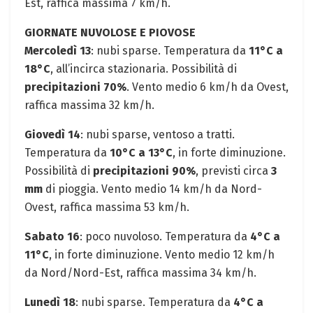
Est, raffica massima 7 km/h.
GIORNATE ⁤NUVOLOSE E PIOVOSE
Mercoledì 13
: nubi sparse.⁤ Temperatura da
11°C a
18°C
,​ all’incirca stazionaria. Possibilità di
precipitazioni 70%
.⁣ Vento medio ⁣6 km/h da Ovest,
raffica massima 32 ⁣km/h.
Giovedì⁣ 14
: nubi sparse, ventoso a ⁣tratti.‍
Temperatura da
10°C ‌a 13°C
,​ in forte‌ diminuzione.
Possibilità di
precipitazioni 90%
, previsti circa
3
mm
di pioggia. Vento medio 14 km/h da Nord-
Ovest, raffica massima 53 km/h.
Sabato 16
:​ poco nuvoloso. Temperatura da
4°C a
11°C
, in forte diminuzione. Vento ⁢medio 12⁢ km/h⁤
da Nord/Nord-Est,⁤ raffica massima 34 km/h. ‍
Lunedì 18
: nubi sparse. Temperatura da
4°C a