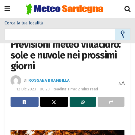
Cerca la tua località
Home
Meteo città
Previsioni meteo Villacidro:
sole e nuvole nei prossimi
giorni
DI
ROSSANA BRAMBILLA
A
A
12 Dic 2023 - 00:23
Reading Time: 2 mins read