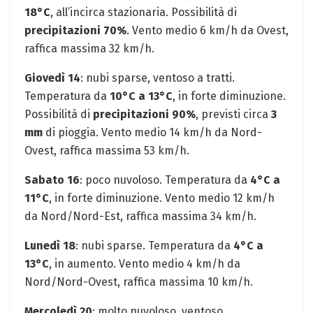
18°C
,​ all’incirca stazionaria. Possibilità di
precipitazioni 70%
.⁣ Vento medio ⁣6 km/h da Ovest,
raffica massima 32 ⁣km/h.
Giovedì⁣ 14
: nubi sparse, ventoso a ⁣tratti.‍
Temperatura da
10°C ‌a 13°C
,​ in forte‌ diminuzione.
Possibilità di
precipitazioni 90%
, previsti circa
3
mm
di pioggia. Vento medio 14 km/h da Nord-
Ovest, raffica massima 53 km/h.
Sabato 16
:​ poco nuvoloso. Temperatura da
4°C a
11°C
, in forte diminuzione. Vento ⁢medio 12⁢ km/h⁤
da Nord/Nord-Est,⁤ raffica massima 34 km/h. ‍
Lunedì 18
: nubi sparse. Temperatura da
4°C a
13°C
, in aumento. Vento medio 4 ‌km/h da
Nord/Nord-Ovest, ⁤raffica massima 10 km/h.
Mercoledì 20
: molto nuvoloso,⁢ ventoso.