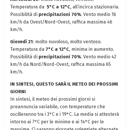
Temperatura da ‌
5°C⁤ a 12°C
, ⁣all’incirca stazionaria.
Possibilità di
precipitazioni 70%
. Vento ​medio 16
km/h da Ovest/Nord-Ovest, raffica massima 46
km/h.
Giovedì 21
: molto nuvoloso, molto ventoso.
Temperatura da
7°C ⁢a 12°C
, minima⁤ in‌ aumento.
Possibilità di
precipitazioni 70%
. Vento medio 42 ​
km/h da Nord/Nord-Ovest, raffica massima 65
km/h.
IN SINTESI, QUESTO SARÀ IL METEO DEI PROSSIMI
GIORNI
In sintesi, ​il meteo dei prossimi giorni si
preannuncia variabile, con ​temperature‌ che
oscilleranno tra i 3°C e ​i 19°C. La​ media si attesterà
intorno ai 7°C per le minime e ai 14°C per le⁢
massime. Ci saranno giornate soleggiate alternate