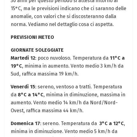
‌30 anni per⁤ questo periodo si ⁣attesta ​intorno ai
15°C, ma ‌le previsioni indicano che ci saranno delle
anomalie, con valori che si ⁤discosteranno dalla
norma. Vediamo nel dettaglio⁢ cosa ci aspetta.
PREVISIONI METEO
GIORNATE ⁤SOLEGGIATE
Martedì 12
: poco nuvoloso. Temperatura da
11°C a
19°C
, ‌minima in⁢ aumento. Vento medio 3 ⁣km/h da
Sud, raffica⁤ massima 19⁤ km/h. ⁣
Venerdì 15
: sereno, ventoso a tratti. Temperatura
da
8°C ⁣a 14°C
, minima‌ in diminuzione, massima in
aumento. Vento medio 14 km/h da Nord/Nord-
Ovest, raffica massima 44 km/h.
Domenica 17
: sereno. ‍Temperatura ⁤da ⁤
3°C a 12°C
,
minima in diminuzione. Vento medio ⁤5 km/h da​