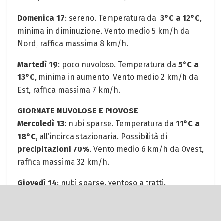
Domenica 17
: sereno. ‍Temperatura ⁤da ⁤
3°C a 12°C
,
minima in diminuzione. Vento medio ⁤5 km/h da​
Nord, raffica massima 8⁤ km/h.
Martedì 19
:⁤ poco⁢ nuvoloso. Temperatura da‍
5°C a
13°C
, minima⁤ in aumento. Vento medio 2 km/h ⁢da
Est, raffica massima 7 km/h.
GIORNATE ⁤NUVOLOSE E PIOVOSE
Mercoledì 13
: nubi sparse.⁤ Temperatura da
11°C a
18°C
,​ all’incirca stazionaria. Possibilità di
precipitazioni 70%
.⁣ Vento medio ⁣6 km/h da Ovest,
raffica massima 32 ⁣km/h.
Giovedì⁣ 14
: nubi sparse, ventoso a ⁣tratti.‍
Temperatura da
10°C ‌a 13°C
,​ in forte‌ diminuzione.
Possibilità di
precipitazioni 90%
, previsti circa
3