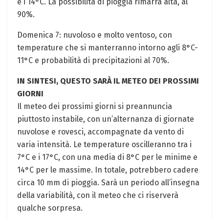
e i ‍14°C. La possibilità di pioggia rimarrà alta, ⁢al
90%.
Domenica 7: nuvoloso e⁣ molto ventoso, con
temperature che⁣ si manterranno intorno agli 8°C-
11°C e⁣ probabilità di precipitazioni al 70%.
IN SINTESI, QUESTO SARÀ IL METEO DEI PROSSIMI
GIORNI
Il meteo dei⁤ prossimi giorni​ si preannuncia
piuttosto instabile, con‌ un’alternanza di ‌giornate
nuvolose e rovesci, accompagnate‌ da vento di‍
varia⁣ intensità. Le temperature oscilleranno tra​ i
7°C e i 17°C, con una media di 8°C per le minime e
14°C per le massime. In‌ totale, potrebbero cadere
circa‍ 10 mm di pioggia. Sarà un periodo all’insegna
della variabilità, con il meteo che ci riserverà
qualche ⁢sorpresa.