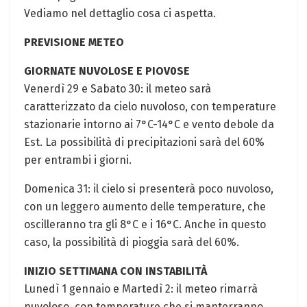
Vediamo‌ nel dettaglio cosa ci aspetta.
PREVISIONE METEO
GIORNATE ‌NUVOL0SE E PIOV0SE
Venerdì 29 e ‌Sabato 30: il meteo sarà
caratterizzato ⁣da cielo nuvoloso, con temperature⁣
stazionarie intorno ai 7°C-14°C e vento debole da
Est. ⁣La possibilità di precipitazioni⁣ sarà del 60%
per entrambi i giorni.
Domenica ⁤31: il⁤ cielo si presenterà poco nuvoloso,
⁤con un leggero aumento delle temperature, che
oscilleranno tra gli 8°C e ‍i 16°C. Anche in questo⁣
caso, la​ possibilità di pioggia sarà del 60%.
INIZIO SETTIMANA CON INSTABILITÀ
Lunedì 1 gennaio​ e Martedì 2: ⁣il meteo rimarrà⁤
nuvoloso, con temperature che‌ si ​manterranno