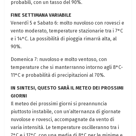
⁣probabili,‌ con un tasso del 90%.
FINE SETTIMANA VARIABILE
Venerdì 5 e Sabato 6: molto nuvoloso⁣ con rovesci e
vento moderato, temperature stazionarie tra i 7°C
e i ‍14°C. La possibilità di pioggia rimarrà alta, ⁢al
90%.
Domenica 7: nuvoloso e⁣ molto ventoso, con
temperature che⁣ si manterranno intorno agli 8°C-
11°C e⁣ probabilità di precipitazioni al 70%.
IN SINTESI, QUESTO SARÀ IL METEO DEI PROSSIMI
GIORNI
Il meteo dei⁤ prossimi giorni​ si preannuncia
piuttosto instabile, con‌ un’alternanza di ‌giornate
nuvolose e rovesci, accompagnate‌ da vento di‍
varia⁣ intensità. Le temperature oscilleranno tra​ i
7°C e i 17°C, con una media di 8°C per le minime e