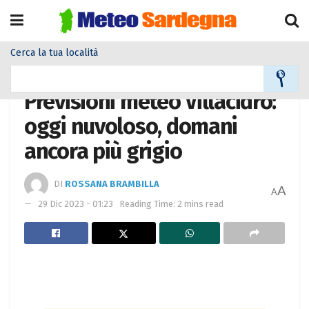
Cerca la tua località
Home
Meteo città
Previsioni meteo Villacidro:
oggi nuvoloso, domani
ancora più grigio
DI
ROSSANA BRAMBILLA
A
A
29 Dic 2023 - 01:23
Reading Time: 2 mins read