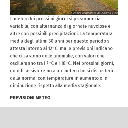
Il meteo dei prossimi giorni si ​preannuncia
variabile, ⁢con‍ alternanza di giornate⁣ nuvolose e
altre con possibili‍ precipitazioni. La temperatura
media ⁢degli ultimi 30 anni per questo periodo ‍si
attesta intorno ai 12°C, ma le previsioni indicano
che ci saranno delle ‍anomalie, con valori che
oscilleranno tra i 7°C e ‌i 18°C. Nei prossimi⁢ giorni,
quindi, assisteremo a un meteo che si discosterà
dalla norma, con temperature in aumento o in
‌diminuzione rispetto alla media stagionale.
PREVISIONI METEO
DA ​MERCOLEDÌ A VENERDÌ
Mercoledì 6: nuvoloso con temperatura da 8°C a
13°C. Vento medio ​da Nord-Ovest.