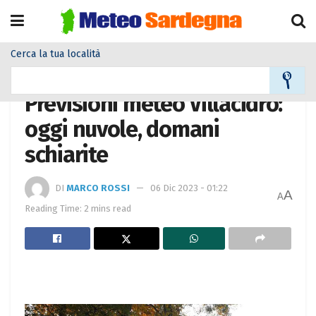
Cerca la tua località
Home
Meteo città
Previsioni meteo Villacidro:
oggi nuvole, domani
schiarite
DI
MARCO ROSSI
06 Dic 2023 - 01:22
A
A
Reading Time: 2 mins read