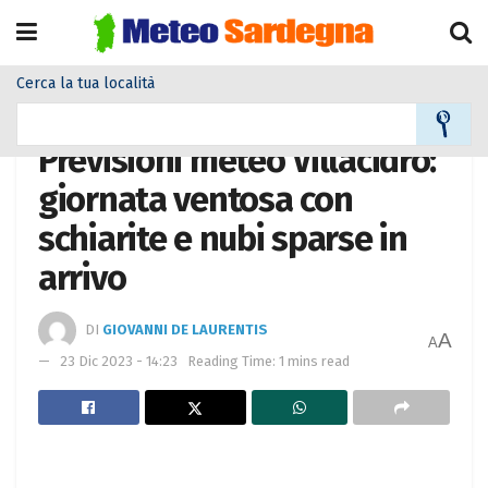
Cerca la tua località
Home
Meteo città
Previsioni meteo Villacidro:
giornata ventosa con
schiarite e nubi sparse in
arrivo
DI
GIOVANNI DE LAURENTIS
A
A
23 Dic 2023 - 14:23
Reading Time: 1 mins read