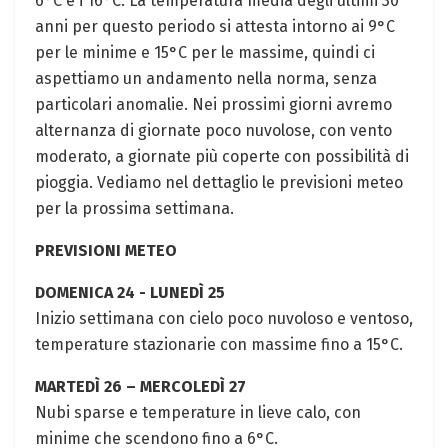
6°C e i 16°C. La temperatura media degli ultimi 30
anni per questo periodo si attesta ⁣intorno ai ‍9°C
per le minime e 15°C per⁢ le massime, quindi ci​
aspettiamo‌ un andamento nella norma, senza
particolari anomalie. Nei prossimi ‍giorni avremo
alternanza di ‌giornate poco nuvolose, con vento
moderato, a⁣ giornate più coperte con⁣ possibilità di
pioggia. Vediamo nel dettaglio ‌le previsioni meteo
per la prossima settimana.
PREVISIONI METEO
DOMENICA‌ 24 ⁢-​ LUNEDÌ 25
Inizio settimana con cielo poco nuvoloso e ventoso,⁣
temperature stazionarie ⁢con massime fino a 15°C.
MARTEDÌ 26 – MERCOLEDÌ 27
Nubi sparse e temperature in lieve calo, con
‌minime che ​scendono fino a 6°C.⁤