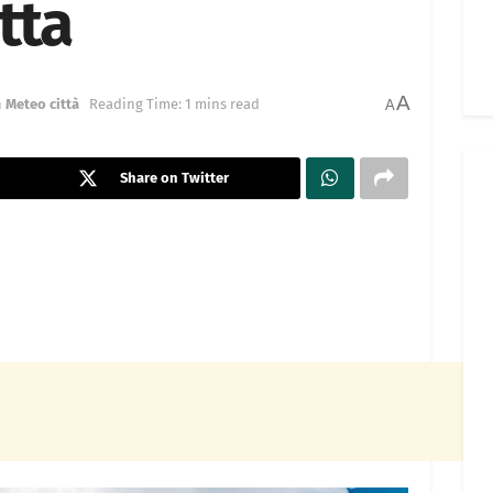
tta
A
n
Meteo città
Reading Time: 1 mins read
A
Share on Twitter