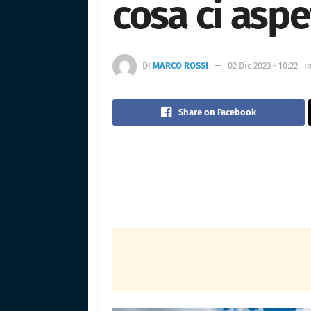
cosa ci aspe
DI
MARCO ROSSI
02 Dic 2023 - 10:22
i
Share on Facebook