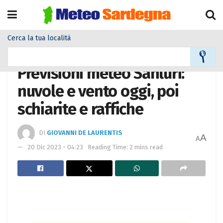
Cerca la tua località
Home
Meteo città
Previsioni meteo Sanluri:
nuvole e vento oggi, poi
schiarite e raffiche
DI
GIOVANNI DE LAURENTIS
A
A
20 Dic 2023 - 04:23
Reading Time: 2 mins read