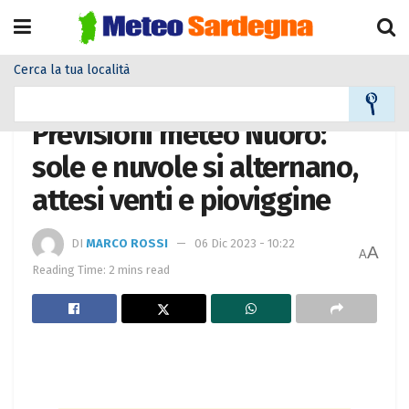
Cerca la tua località
Home
Meteo città
Previsioni meteo Nuoro:
sole e nuvole si alternano,
attesi venti e pioviggine
DI
MARCO ROSSI
06 Dic 2023 - 10:22
A
A
Reading Time: 2 mins read