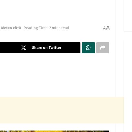
A
n
Meteo città
Reading Time: 2 mins read
A
Share on Twitter