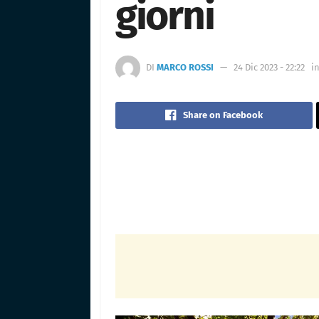
giorni
DI
MARCO ROSSI
24 Dic 2023 - 22:22
i
Share on Facebook