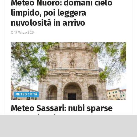
Meteo Nuoro: domani cielo
limpido, poi leggera
nuvolosità in arrivo
19 Marzo 2024
METEO CITTÀ
Meteo Sassari: nubi sparse
domani, poi sole splendente
per giorni