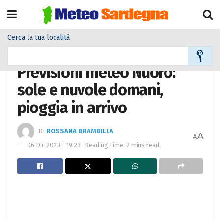
Cerca la tua località
Home
Meteo città
Previsioni meteo Nuoro:
sole e nuvole domani,
pioggia in arrivo
DI
ROSSANA BRAMBILLA
A
A
06 Dic 2023 - 19:23
Reading Time: 2 mins read