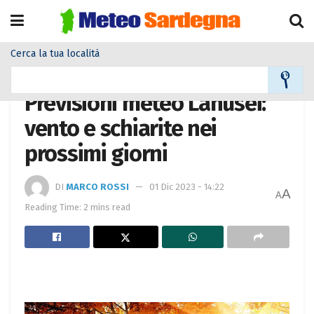
Cerca la tua località
Home
Meteo città
Previsioni meteo Lanusei:
vento e schiarite nei
prossimi giorni
DI
MARCO ROSSI
01 Dic 2023 - 14:22
A
A
Reading Time: 2 mins read