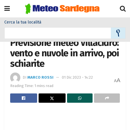
Cerca la tua località
Home
Meteo città
Previsione meteo Villacidro:
vento e nuvole in arrivo, poi
schiarite
DI
MARCO ROSSI
01 Dic 2023 - 14:22
A
A
Reading Time: 1 mins read