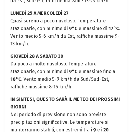
da Est/Sud-Est, raffiche massime 15-23 km/h.
LUNEDÌ 25 A MERCOLEDÌ 27
Quasi sereno a poco nuvoloso. Temperature
stazionarie, con minime di
9°C
e massime di
17°C
.
Vento medio 5-6 km/h da Est, raffiche massime 9-
13 km/h.
GIOVEDÌ 28 A SABATO 30
Da poco a molto nuvoloso. Temperature
stazionarie, con minime di
9°C
e massime fino a
18°C
. Vento medio 5-9 km/h da Sud/Sud-Est,
raffiche massime 8-16 km/h.
IN SINTESI, QUESTO SARÀ IL METEO DEI PROSSIMI
GIORNI
Nel periodo di previsione non sono previste
precipitazioni significative. Le temperature si
manterranno stabili, con estremi tra i
9
e i
20