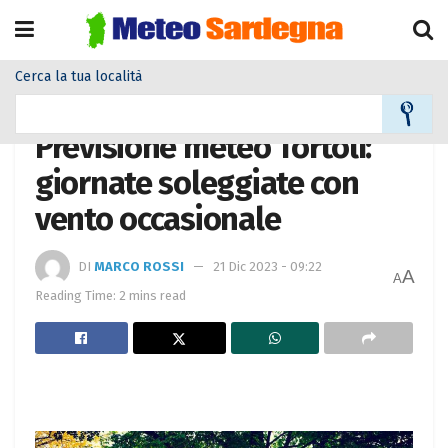
Cerca la tua località
Home
Meteo città
Previsione meteo Tortolì:
giornate soleggiate con
vento occasionale
DI
MARCO ROSSI
21 Dic 2023 - 09:22
A
A
Reading Time: 2 mins read