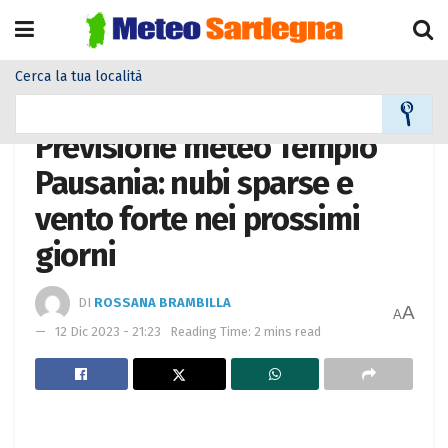
Cerca la tua località
Home
Meteo città
Previsione meteo Tempio
Pausania: nubi sparse e
vento forte nei prossimi
giorni
DI
ROSSANA BRAMBILLA
A
A
12 Dic 2023 - 21:23
Reading Time: 2 mins read