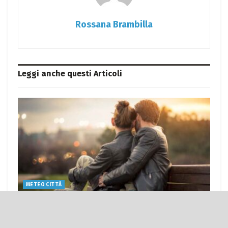
Rossana Brambilla
Leggi anche questi
Articoli
METEO CITTÀ
Meteo Tempio Pausania: sole
splendente domani, leggera