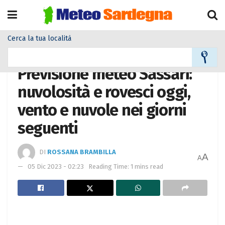
Cerca la tua località
Home
Meteo città
Previsione meteo Sassari:
nuvolosità e rovesci oggi,
vento e nuvole nei giorni
seguenti
DI
ROSSANA BRAMBILLA
A
A
05 Dic 2023 - 02:23
Reading Time: 1 mins read