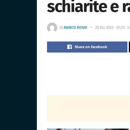
schiarite e r
DI
MARCO ROSSI
20 Dic 2023 - 07:23
i
Share on Facebook