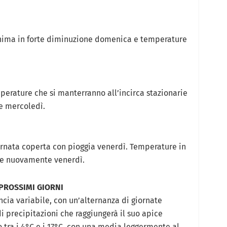
nima in forte diminuzione domenica e temperature
erature che si manterranno all’incirca stazionarie
e mercoledì.
ornata coperta con pioggia venerdì. Temperature in
re nuovamente venerdì.
 PROSSIMI GIORNI
ncia variabile, con un’alternanza di giornate
i precipitazioni che raggiungerà il suo apice
 tra i 4°C e i 17°C, con una media leggermente al