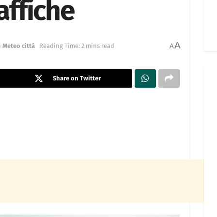
affiche
A
n
Meteo città
Reading Time: 2 mins read
A
Share on Twitter