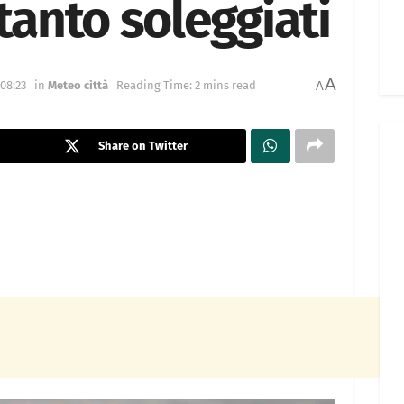
ttanto soleggiati
A
 08:23
in
Meteo città
Reading Time: 2 mins read
A
Share on Twitter