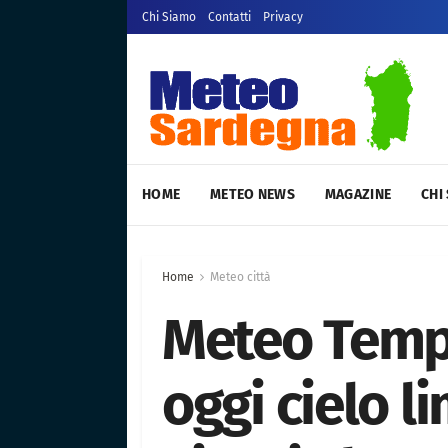
Chi Siamo
Contatti
Privacy
HOME
METEO NEWS
MAGAZINE
CHI
Home
Meteo città
Meteo Temp
oggi cielo l