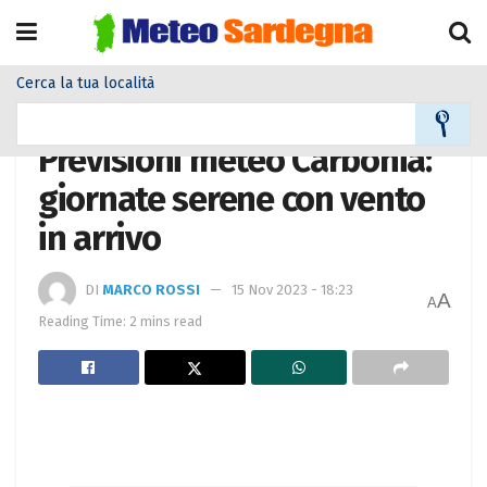
Cerca la tua località
Home
Meteo città
Previsioni meteo Carbonia:
giornate serene con vento
in arrivo
DI
MARCO ROSSI
15 Nov 2023 - 18:23
A
A
Reading Time: 2 mins read