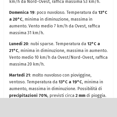
km/h da Nord-Ovest, raffica massima 53 km/h.
Domenica 19
: poco nuvoloso. Temperatura da
13°C
a 20°C
, minima in diminuzione, massima in
aumento. Vento medio 7 km/h da Ovest, raffica
massima 31 km/h.
Lunedì 20
: nubi sparse. Temperatura da
12°C a
21°C
, minima in diminuzione, massima in aumento.
Vento medio 10 km/h da Ovest/Nord-Ovest, raffica
massima 20 km/h.
Martedì 21
: molto nuvoloso con pioviggine,
ventoso. Temperatura da
13°C a 19°C
, minima in
aumento, massima in diminuzione. Possibilità di
precipitazioni 70%
, previsti circa
2 mm
di pioggia.
Vento medio 17 km/h da Ovest/Nord-Ovest, raffica
massima 31 km/h.