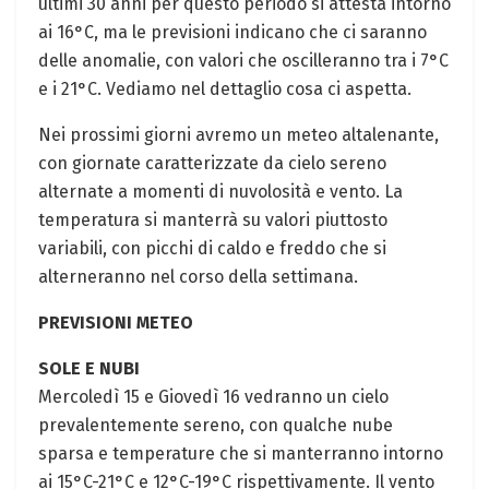
ultimi ​30 anni per questo‌ periodo si attesta ⁢intorno
ai‍ 16°C, ma le previsioni indicano⁣ che ci ⁢saranno‌
delle anomalie, con⁣ valori che⁤ oscilleranno ⁤tra ⁢i ⁣7°C
e i 21°C. Vediamo nel dettaglio⁤ cosa ci aspetta.
Nei prossimi⁣ giorni avremo‍ un meteo altalenante,
con giornate caratterizzate ‍da cielo sereno
alternate a momenti di nuvolosità e vento. La
temperatura si ‍manterrà su‍ valori​ piuttosto
variabili, ⁣con picchi di caldo e freddo che si
alterneranno nel corso della settimana.
PREVISIONI​ METEO
SOLE E NUBI
Mercoledì 15 e Giovedì 16 vedranno​ un⁣ cielo
‍prevalentemente sereno, con qualche nube
sparsa e temperature che si manterranno intorno
ai 15°C-21°C e 12°C-19°C rispettivamente. Il ‌vento