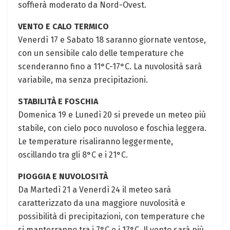
soffierà‌ moderato da Nord-Ovest.
VENTO E CALO TERMICO
Venerdì 17 e⁣ Sabato 18 saranno giornate ventose,
con un sensibile calo delle‍ temperature che
scenderanno‍ fino ⁤a 11°C-17°C. La ​nuvolosità ⁢sarà
variabile, ma senza‍ precipitazioni.
STABILITÀ E FOSCHIA
Domenica 19 e ⁤Lunedì ⁣20 si prevede un meteo più
⁢stabile, con cielo poco nuvoloso e foschia ⁤leggera.
Le temperature​ risaliranno leggermente,
oscillando tra gli 8°C e i 21°C.
PIOGGIA E NUVOLOSITÀ
Da Martedì 21 a‍ Venerdì 24‌ il meteo sarà
caratterizzato ​da una maggiore nuvolosità e
possibilità di precipitazioni, con temperature che
⁤si manterranno tra i⁣ 7°C e i 17°C. Il vento sarà più