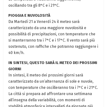
oscillando tra gli 8°C e i 21°C.
PIOGGIA E NUVOLOSITÀ
Da Martedì 21 a‍ Venerdì 24‌ il meteo sarà
caratterizzato ​da una maggiore nuvolosità e
possibilità di precipitazioni, con temperature che
⁤si manterranno tra i⁣ 7°C e i 17°C. Il vento sarà più
sostenuto, con raffiche ‌che potranno‍ raggiungere i
40 km/h. ⁣
IN⁣ SINTESI, QUESTO SARÀ ​IL METEO DEI PROSSIMI
GIORNI
In sintesi, il​ meteo dei prossimi⁢ giorni sarà
caratterizzato da un’alternanza‍ di⁤ sole⁤ e nuvole,
con temperature che oscilleranno tra ​i 7°C e i 21°C.​
La città si prepara ad ⁤affrontare una settimana
all’insegna della variabilità, con momenti di
stabilità atmosferica ‍intervallati da giornate più‌