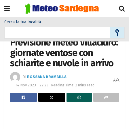
Cerca la tua località
Home
Meteo città
Previsione meteo Villacidro:
giornate ventose con
schiarite e nuvole in arrivo
DI
ROSSANA BRAMBILLA
A
A
14 Nov 2023 - 22:23
Reading Time: 2 mins read