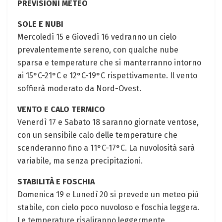
PREVISIONI​ METEO
SOLE E NUBI
Mercoledì 15 e Giovedì 16 vedranno​ un⁣ cielo
‍prevalentemente sereno, con qualche nube
sparsa e temperature che si manterranno intorno
ai 15°C-21°C e 12°C-19°C rispettivamente. Il ‌vento
soffierà‌ moderato da Nord-Ovest.
VENTO E CALO TERMICO
Venerdì 17 e⁣ Sabato 18 saranno giornate ventose,
con un sensibile calo delle‍ temperature che
scenderanno‍ fino ⁤a 11°C-17°C. La ​nuvolosità ⁢sarà
variabile, ma senza‍ precipitazioni.
STABILITÀ E FOSCHIA
Domenica 19 e ⁤Lunedì ⁣20 si prevede un meteo più
⁢stabile, con cielo poco nuvoloso e foschia ⁤leggera.
Le temperature​ risaliranno leggermente,