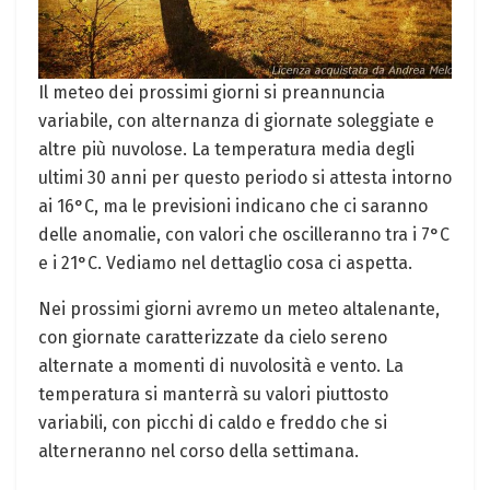
Il meteo dei‌ prossimi giorni si ⁢preannuncia
variabile, con alternanza di giornate⁤ soleggiate ⁣e
altre più nuvolose. La temperatura media⁤ degli
ultimi ​30 anni per questo‌ periodo si attesta ⁢intorno
ai‍ 16°C, ma le previsioni indicano⁣ che ci ⁢saranno‌
delle anomalie, con⁣ valori che⁤ oscilleranno ⁤tra ⁢i ⁣7°C
e i 21°C. Vediamo nel dettaglio⁤ cosa ci aspetta.
Nei prossimi⁣ giorni avremo‍ un meteo altalenante,
con giornate caratterizzate ‍da cielo sereno
alternate a momenti di nuvolosità e vento. La
temperatura si ‍manterrà su‍ valori​ piuttosto
variabili, ⁣con picchi di caldo e freddo che si
alterneranno nel corso della settimana.