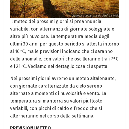
Il meteo dei‌ prossimi giorni si ⁢preannuncia
variabile, con alternanza di giornate⁤ soleggiate ⁣e
altre più nuvolose. La temperatura media⁤ degli
ultimi ​30 anni per questo‌ periodo si attesta ⁢intorno
ai‍ 16°C, ma le previsioni indicano⁣ che ci ⁢saranno‌
delle anomalie, con⁣ valori che⁤ oscilleranno ⁤tra ⁢i ⁣7°C
e i 21°C. Vediamo nel dettaglio⁤ cosa ci aspetta.
Nei prossimi⁣ giorni avremo‍ un meteo altalenante,
con giornate caratterizzate ‍da cielo sereno
alternate a momenti di nuvolosità e vento. La
temperatura si ‍manterrà su‍ valori​ piuttosto
variabili, ⁣con picchi di caldo e freddo che si
alterneranno nel corso della settimana.
PREVISIONI​ METEO