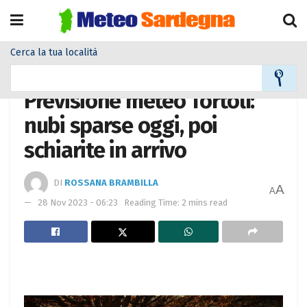
Cerca la tua località
Home
Meteo città
Previsione meteo Tortolì:
nubi sparse oggi, poi
schiarite in arrivo
DI
ROSSANA BRAMBILLA
A
A
28 Nov 2023 - 06:23
Reading Time: 2 mins read