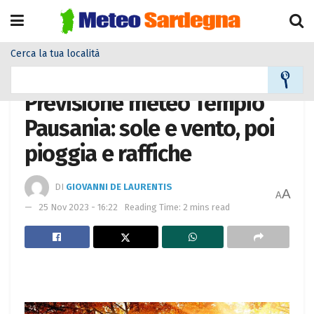
Cerca la tua località
Home
Meteo città
Previsione meteo Tempio
Pausania: sole e vento, poi
pioggia e raffiche
DI
GIOVANNI DE LAURENTIS
A
A
25 Nov 2023 - 16:22
Reading Time: 2 mins read