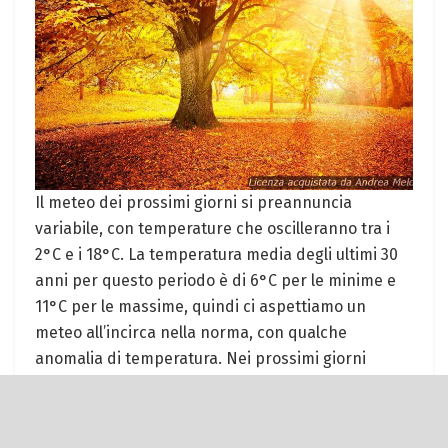
Il meteo dei prossimi giorni si preannuncia
variabile, con temperature che oscilleranno tra i
2°C e i 18°C. La temperatura media degli ultimi 30
anni per questo periodo è di 6°C per le minime e
11°C per le massime, quindi ci aspettiamo un
meteo all’incirca nella norma, con qualche
anomalia di temperatura. Nei prossimi giorni
avremo alternanza di giornate poco nuvolose e
molto nuvolose, con possibilità di pioggia e rovesci.
Il vento sarà una costante, con raffiche che