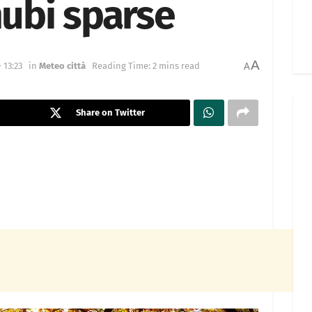
nubi sparse
A
 13:23
in
Meteo città
Reading Time: 2 mins read
A
Share on Twitter