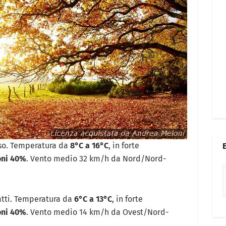
oso. Temperatura da
8°C a 16°C
, in forte
oni 40%
. Vento medio 32 km/h da Nord/Nord-
ratti. Temperatura da
6°C a 13°C
, in forte
oni 40%
. Vento medio 14 km/h da Ovest/Nord-