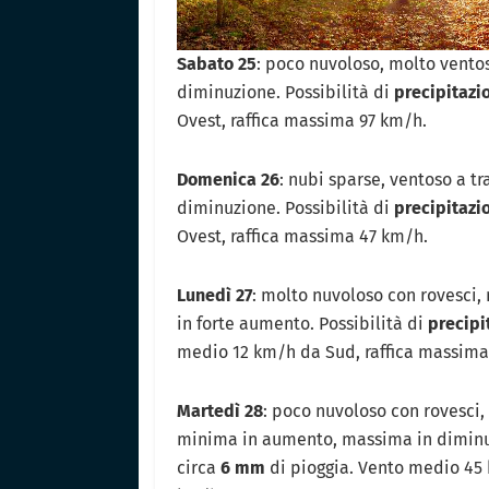
Sabato 25
: poco nuvoloso, molto vent
diminuzione. Possibilità di
precipitazi
Ovest, raffica massima 97 km/h.
Domenica 26
: nubi sparse, ventoso a t
diminuzione. Possibilità di
precipitazi
Ovest, raffica massima 47 km/h.
Lunedì 27
: molto nuvoloso con rovesci,
in forte aumento. Possibilità di
precipi
medio 12 km/h da Sud, raffica massima
Martedì 28
: poco nuvoloso con rovesci
minima in aumento, massima in diminuz
circa
6 mm
di pioggia. Vento medio 45