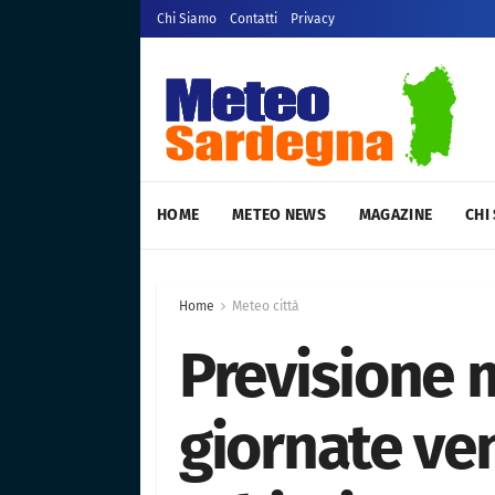
Chi Siamo
Contatti
Privacy
HOME
METEO NEWS
MAGAZINE
CHI
Home
Meteo città
Previsione m
giornate ve