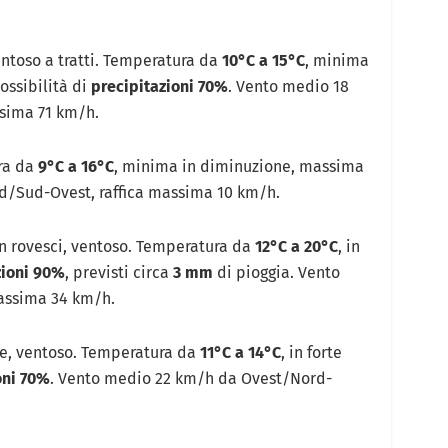
entoso a tratti. Temperatura da
10°C a 15°C
, minima
ossibilità di
precipitazioni 70%
. Vento medio 18
sima 71 km/h.
ra da
9°C a 16°C
, minima in diminuzione, massima
d/Sud-Ovest, raffica massima 10 km/h.
n rovesci, ventoso. Temperatura da
12°C a 20°C
, in
zioni 90%
, previsti circa
3 mm
di pioggia. Vento
assima 34 km/h.
ne, ventoso. Temperatura da
11°C a 14°C
, in forte
oni 70%
. Vento medio 22 km/h da Ovest/Nord-