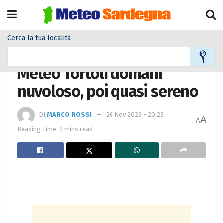
Cerca la tua località
Home
Meteo città
Meteo Tortolì domani
nuvoloso, poi quasi sereno
DI
MARCO ROSSI
26 Nov 2023 - 20:23
A
A
Reading Time: 2 mins read