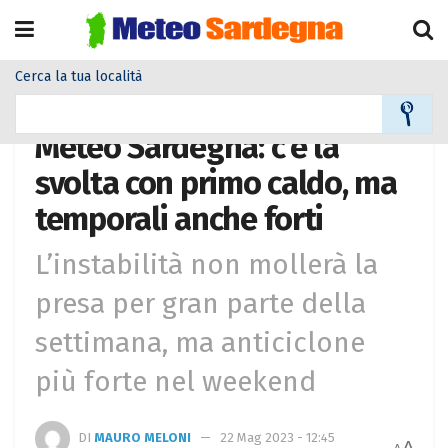
Cerca la tua località
Home
Alla Prima Pagina Meteo
Meteo Sardegna: c’è la
svolta con primo caldo, ma
temporali anche forti
L’instabilità non mollerà la
presa per gran parte della
settimana, ma anticiclone
più forte nel weekend
DI
MAURO MELONI
22 Mag 2023 - 12:45
A