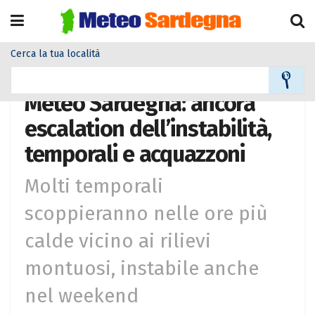
Cerca la tua località
Home
Alla Prima Pagina Meteo
Meteo Sardegna: ancora
escalation dell’instabilità,
temporali e acquazzoni
Molti temporali
scoppieranno nelle ore più
calde vicino ai rilievi
montuosi, instabile anche
nel weekend