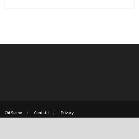
Chi Siamo
Contatti
Privacy
® © Turismo e Ambiente S.r.l. unipersonale P.IVA/C.F. 08875060967 - Milano
(MI)