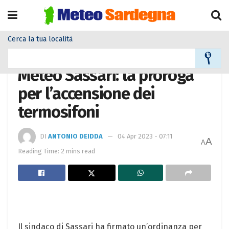
Cerca la tua località
Home
Meteo
Meteo News
Meteo Sassari: la proroga
per l’accensione dei
termosifoni
DI
ANTONIO DEIDDA
04 Apr 2023 - 07:11
A
A
Reading Time: 2 mins read
Il sindaco di Sassari ha firmato un’ordinanza per