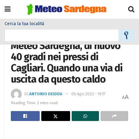
Cerca la tua località
Home
Alla Prima Pagina Meteo
Meteo Sardegna, di nuovo
40 gradi nei pressi di
Cagliari. Quando una via di
uscita da questo caldo
DI
ANTONIO DEIDDA
06 Ago 2022 - 19:17
A
A
Reading Time: 2 mins read