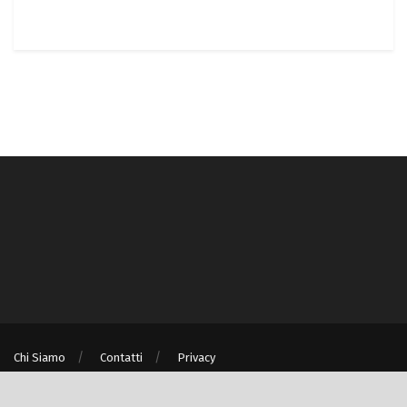
Chi Siamo
Contatti
Privacy
® © Turismo e Ambiente S.r.l. unipersonale P.IVA/C.F. 08875060967 - Milano
(MI)