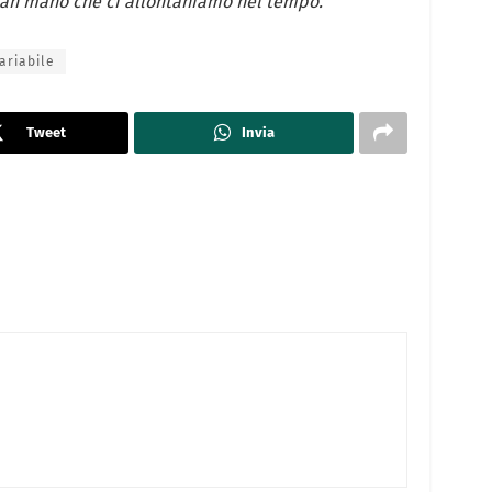
man mano che ci allontaniamo nel tempo.
ariabile
Tweet
Invia