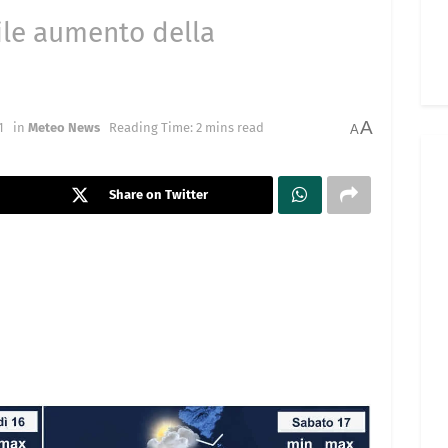
ile aumento della
A
1
in
Meteo News
Reading Time: 2 mins read
A
Share on Twitter