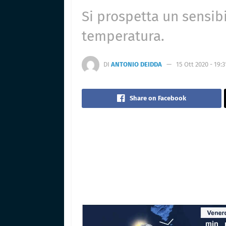
Si prospetta un sensib
temperatura.
DI
ANTONIO DEIDDA
15 Ott 2020 - 19:3
Share on Facebook