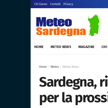
Chi Siamo
Contatti
Privacy
HOME
METEO NEWS
MAGAZINE
CHI
Home
Meteo
Meteo News
Sardegna, r
per la pros