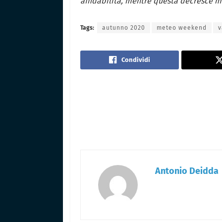
affidabilità, mentre questa decresce 
Tags:
autunno 2020
meteo weekend
v
Condividi
Antonio Deidda