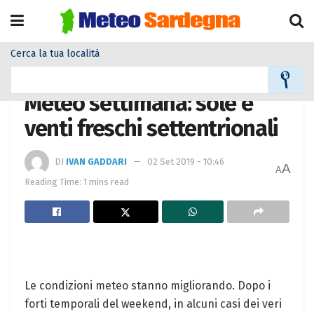
Cerca la tua località
Home
Meteo
Meteo News
Meteo settimana: sole e
venti freschi settentrionali
DI
IVAN GADDARI
02 Set 2019 - 10:46
A
A
Reading Time: 1 mins read
Le condizioni meteo stanno migliorando. Dopo i
forti temporali del weekend, in alcuni casi dei veri