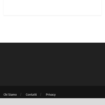
Chi Siamo
Contatti
Privacy
® © Turismo e Ambiente S.r.l. unipersonale P.IVA/C.F. 08875060967 - Milano