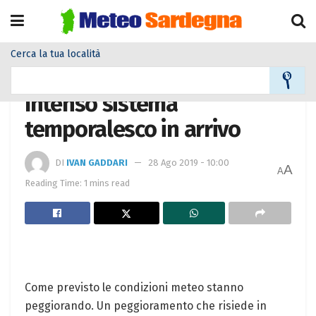
Cerca la tua località
Home
Meteo
Meteo News
Intenso sistema
temporalesco in arrivo
DI
IVAN GADDARI
28 Ago 2019 - 10:00
A
A
Reading Time: 1 mins read
Come previsto le condizioni meteo stanno
peggiorando. Un peggioramento che risiede in