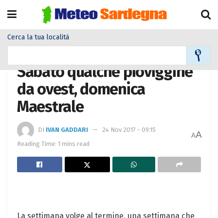
Cerca la tua località
Home
Meteo
Meteo News
Sabato qualche pioviggine
da ovest, domenica
Maestrale
DI
IVAN GADDARI
24 Nov 2017 - 09:15
A
A
Reading Time: 1 mins read
La settimana volge al termine, una settimana che